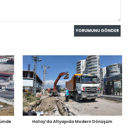
şümde
Hatay’da Altyapıda Modern Dönüşüm