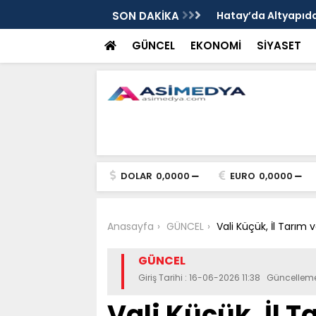
nında Dönüşümde Kritik Aşama
SON DAKİKA
Hatay’da Altyapı
GÜNCEL
EKONOMİ
SİYASET
DOLAR
0,0000
EURO
0,0000
Anasayfa
GÜNCEL
Vali Küçük, İl Tarı
GÜNCEL
Giriş Tarihi : 16-06-2026 11:38 Güncelleme
Vali Küçük, İl 