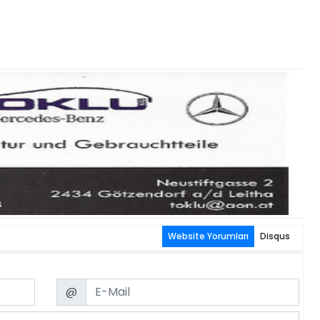
Website Yorumları
Disqus
Email
@