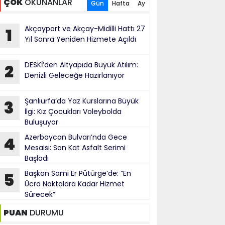
ÇOK
OKUNANLAR
Gün
Hafta
Ay
Akçayport ve Akçay-Midilli Hattı 27
1
Yıl Sonra Yeniden Hizmete Açıldı
DESKİ’den Altyapıda Büyük Atılım:
2
Denizli Geleceğe Hazırlanıyor
Şanlıurfa’da Yaz Kurslarına Büyük
3
İlgi: Kız Çocukları Voleybolda
Buluşuyor
Azerbaycan Bulvarı’nda Gece
4
Mesaisi: Son Kat Asfalt Serimi
Başladı
Başkan Sami Er Pütürge’de: “En
5
Ücra Noktalara Kadar Hizmet
Sürecek”
PUAN
DURUMU