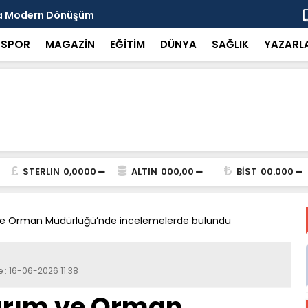
da Modern Dönüşüm
Başkan Tut
SPOR
MAGAZİN
EĞİTİM
DÜNYA
SAĞLIK
YAZARL
STERLIN
0,0000
ALTIN
000,00
BİST
00.000
m ve Orman Müdürlüğü’nde incelemelerde bulundu
 : 16-06-2026 11:38
Tarım ve Orman