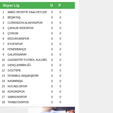
Süper Lig
O
P
1
AMED SPORTİF FAALİYETLER
0
0
2
BEŞİKTAŞ
0
0
3
CORENDON ALANYASPOR
0
0
4
ÇAYKUR RİZESPOR
0
0
5
ÇORUM
0
0
6
ERZURUMSPOR
0
0
7
EYÜPSPOR
0
0
8
FENERBAHÇE
0
0
9
GALATASARAY
0
0
10
GAZİANTEP FUTBOL KULÜBÜ
0
0
11
GENÇLERBİRLİĞİ
0
0
12
GÖZTEPE
0
0
13
İSTANBUL BAŞAKŞEHİR
0
0
14
KASIMPAŞA
0
0
15
KOCAELİSPOR
0
0
16
KONYASPOR
0
0
17
SAMSUNSPOR
0
0
18
TRABZONSPOR
0
0