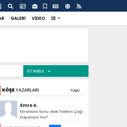
dere Sahada Çalışmaları İnceledi
Baş
AR
GALERİ
VİDEO
KÖŞE
YAZARLARI
TÜMÜ
Emre A.
Ekranların Sonu: Akıllı Telefon Çağı
Kapanıyor mu?