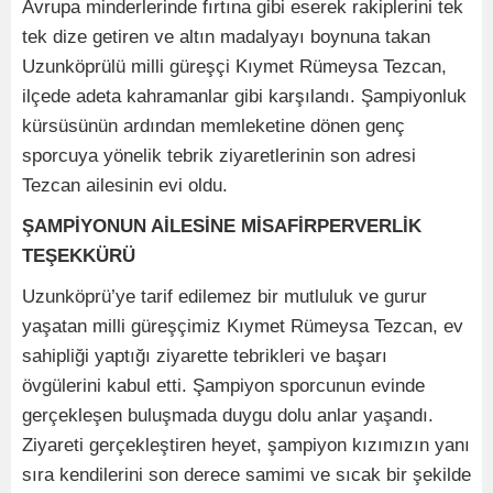
Avrupa minderlerinde fırtına gibi eserek rakiplerini tek
tek dize getiren ve altın madalyayı boynuna takan
Uzunköprülü milli güreşçi Kıymet Rümeysa Tezcan,
ilçede adeta kahramanlar gibi karşılandı. Şampiyonluk
kürsüsünün ardından memleketine dönen genç
sporcuya yönelik tebrik ziyaretlerinin son adresi
Tezcan ailesinin evi oldu.
ŞAMPİYONUN AİLESİNE MİSAFİRPERVERLİK
TEŞEKKÜRÜ
Uzunköprü’ye tarif edilemez bir mutluluk ve gurur
yaşatan milli güreşçimiz Kıymet Rümeysa Tezcan, ev
sahipliği yaptığı ziyarette tebrikleri ve başarı
övgülerini kabul etti. Şampiyon sporcunun evinde
gerçekleşen buluşmada duygu dolu anlar yaşandı.
Ziyareti gerçekleştiren heyet, şampiyon kızımızın yanı
sıra kendilerini son derece samimi ve sıcak bir şekilde