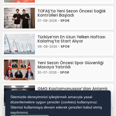
TOFAŞ’ta Yeni Sezon Öncesi Sağlık
Kontrolleri Başladı
07-08-2026 -
SPOR
Türkiye’nin En Uzun Yelken Haftası
Kalamış’ta Start Alıyor
06-08-2026 -
SPOR
Yeni Sezon Öncesi Spor Güvenliği
Masaya Yatırıldı
30-07-2026 -
SPOR
GMG Kastamonuspor’dan Anlamlı
Ziyaret
Sitemizde deneyiminizi iyileştirmek amacıyla yasal
30-07-2026 -
SPOR
düzenlemelere uygun çerezler (cookies) kullanıyoruz.
WhatsApp İhbar / Reklam
Sitemizi kullanmaya devam ederek çerezleri kabul etmiş
sayılırsınız.