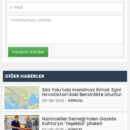
DİĞER HABERLER
Sıla Yolu'nda İnanılmaz İhmal: Eşini
Hırvatistan'daki Benzinlikte Unuttu!
08-08-2026 -
GÜNCEL
Narinceliler Derneği’nden Gazete
Kahta’ya ‘Teşekkür’ plaketi
07-08-2026 -
GÜNCEL