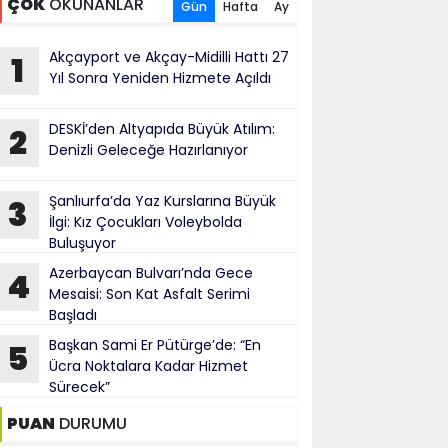
ÇOK
OKUNANLAR
Gün
Hafta
Ay
Akçayport ve Akçay-Midilli Hattı 27
1
Yıl Sonra Yeniden Hizmete Açıldı
DESKİ’den Altyapıda Büyük Atılım:
2
Denizli Geleceğe Hazırlanıyor
Şanlıurfa’da Yaz Kurslarına Büyük
3
İlgi: Kız Çocukları Voleybolda
Buluşuyor
Azerbaycan Bulvarı’nda Gece
4
Mesaisi: Son Kat Asfalt Serimi
Başladı
Başkan Sami Er Pütürge’de: “En
5
Ücra Noktalara Kadar Hizmet
Sürecek”
PUAN
DURUMU