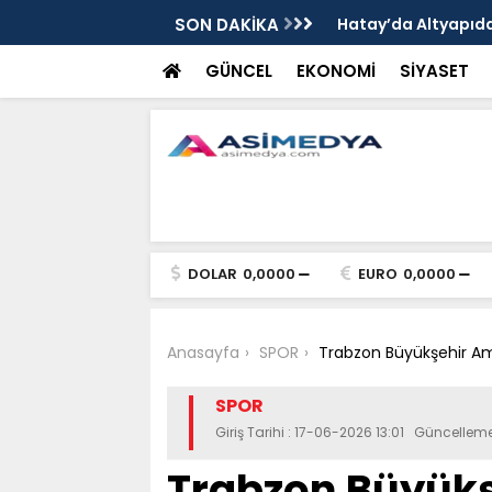
nında Dönüşümde Kritik Aşama
SON DAKİKA
Hatay’da Altyapı
GÜNCEL
EKONOMİ
SİYASET
DOLAR
0,0000
EURO
0,0000
Anasayfa
SPOR
Trabzon Büyükşehir Amp
SPOR
Giriş Tarihi : 17-06-2026 13:01 Güncelleme
Trabzon Büyük