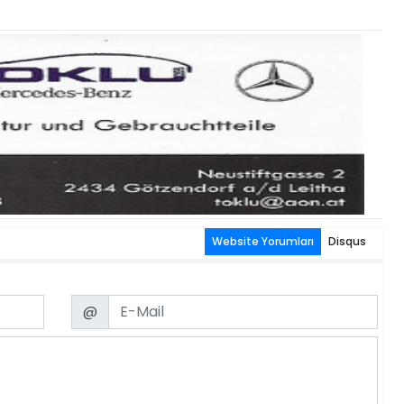
Website Yorumları
Disqus
Email
@