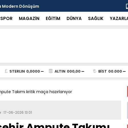
da Modern Dönüşüm
Başkan Tut
SPOR
MAGAZİN
EĞİTİM
DÜNYA
SAĞLIK
YAZARL
STERLIN
0,0000
ALTIN
000,00
BİST
00.000
ute Takımı kritik maça hazırlanıyor
 : 17-06-2026 13:01
şehir Ampute Takımı