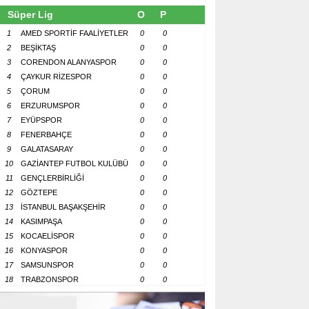
Süper Lig
O
P
1
AMED SPORTİF FAALİYETLER
0
0
2
BEŞİKTAŞ
0
0
3
CORENDON ALANYASPOR
0
0
4
ÇAYKUR RİZESPOR
0
0
5
ÇORUM
0
0
6
ERZURUMSPOR
0
0
7
EYÜPSPOR
0
0
8
FENERBAHÇE
0
0
9
GALATASARAY
0
0
10
GAZİANTEP FUTBOL KULÜBÜ
0
0
11
GENÇLERBİRLİĞİ
0
0
12
GÖZTEPE
0
0
13
İSTANBUL BAŞAKŞEHİR
0
0
14
KASIMPAŞA
0
0
15
KOCAELİSPOR
0
0
16
KONYASPOR
0
0
17
SAMSUNSPOR
0
0
18
TRABZONSPOR
0
0