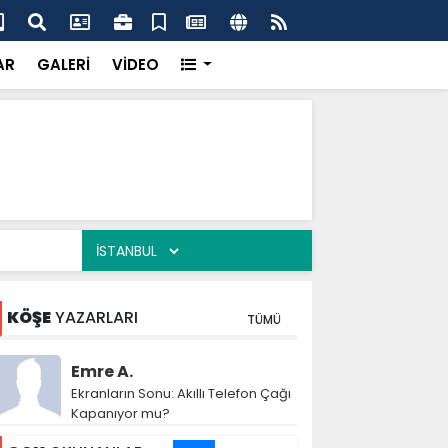
dere Sahada Çalışmaları İnceledi
Baş
AR
GALERİ
VİDEO
KÖŞE
YAZARLARI
TÜMÜ
Emre A.
Ekranların Sonu: Akıllı Telefon Çağı
Kapanıyor mu?