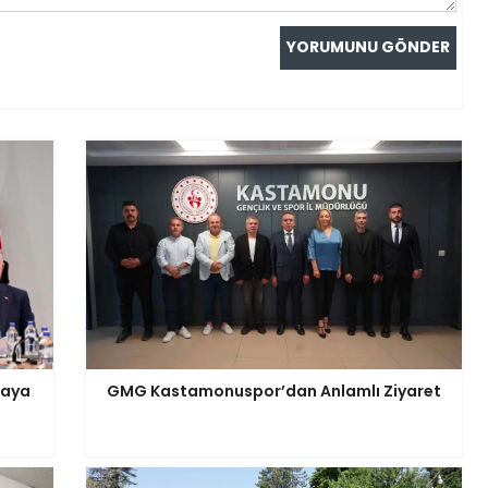
saya
GMG Kastamonuspor’dan Anlamlı Ziyaret