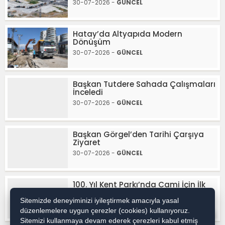
30-07-2026 -
GÜNCEL
Hatay’da Altyapıda Modern
Dönüşüm
30-07-2026 -
GÜNCEL
Başkan Tutdere Sahada Çalışmaları
İnceledi
30-07-2026 -
GÜNCEL
Başkan Görgel’den Tarihi Çarşıya
Ziyaret
30-07-2026 -
GÜNCEL
100. Yıl Kent Parkı’nda Cami İçin İlk
Adım
Sitemizde deneyiminizi iyileştirmek amacıyla yasal
30-07-2026 -
GÜNCEL
düzenlemelere uygun çerezler (cookies) kullanıyoruz.
WhatsApp İhbar / Reklam
Sitemizi kullanmaya devam ederek çerezleri kabul etmiş