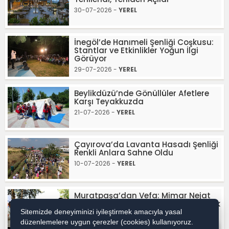
30-07-2026 -
YEREL
İnegöl’de Hanımeli Şenliği Coşkusu:
Stantlar ve Etkinlikler Yoğun İlgi
Görüyor
29-07-2026 -
YEREL
Beylikdüzü’nde Gönüllüler Afetlere
Karşı Teyakkuzda
21-07-2026 -
YEREL
Çayırova’da Lavanta Hasadı Şenliği
Renkli Anlara Sahne Oldu
10-07-2026 -
YEREL
Muratpaşa’dan Vefa: Mimar Nejat
Üreğen’in Adı Kaleiçi’nde Yaşatılacak
Sitemizde deneyiminizi iyileştirmek amacıyla yasal
09-07-2026 -
YEREL
düzenlemelere uygun çerezler (cookies) kullanıyoruz.
WhatsApp İhbar / Reklam