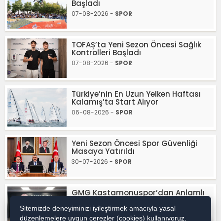
Başladı
07-08-2026 -
SPOR
TOFAŞ’ta Yeni Sezon Öncesi Sağlık
Kontrolleri Başladı
07-08-2026 -
SPOR
Türkiye’nin En Uzun Yelken Haftası
Kalamış’ta Start Alıyor
06-08-2026 -
SPOR
Yeni Sezon Öncesi Spor Güvenliği
Masaya Yatırıldı
30-07-2026 -
SPOR
GMG Kastamonuspor’dan Anlamlı
Ziyaret
Sitemizde deneyiminizi iyileştirmek amacıyla yasal
30-07-2026 -
SPOR
düzenlemelere uygun çerezler (cookies) kullanıyoruz.