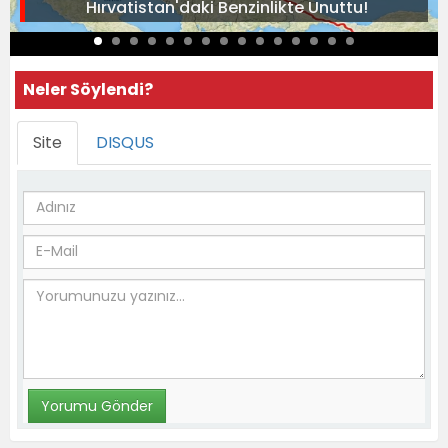
Hırvatistan'daki Benzinlikte Unuttu!
Neler Söylendi?
Site
DISQUS