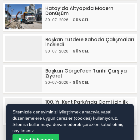
Hatay’da Altyapıda Modern
Dönüşüm
30-07-2026 -
GÜNCEL
Başkan Tutdere Sahada Çalışmaları
İnceledi
30-07-2026 -
GÜNCEL
Başkan Görgel’den Tarihi Çarşıya
Ziyaret
30-07-2026 -
GÜNCEL
100. Yıl Kent Parkı’nda Cami İçin İlk
Adım
Sitemizde deneyiminizi iyileştirmek amacıyla yasal
30-07-2026 -
GÜNCEL
düzenlemelere uygun çerezler (cookies) kullanıyoruz.
WhatsApp İhbar / Reklam
Sitemizi kullanmaya devam ederek çerezleri kabul etmiş
sayılırsınız.
Kabul Ediyorum