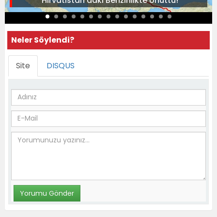
Hırvatistan'daki Benzinlikte Unuttu!
Neler Söylendi?
Site
DISQUS