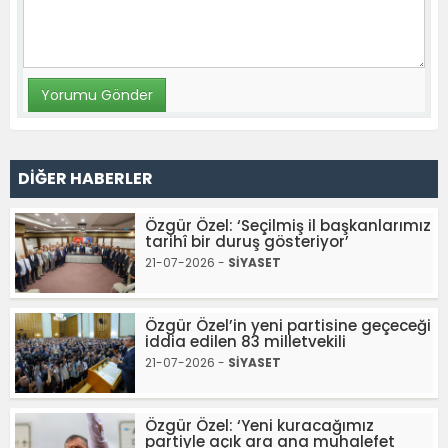
DİĞER HABERLER
Özgür Özel: ‘Seçilmiş il başkanlarımız
tarihî bir duruş gösteriyor’
21-07-2026 -
SİYASET
Özgür Özel’in yeni partisine geçeceği
iddia edilen 83 milletvekili
21-07-2026 -
SİYASET
Özgür Özel: ‘Yeni kuracağımız
partiyle açık ara ana muhalefet