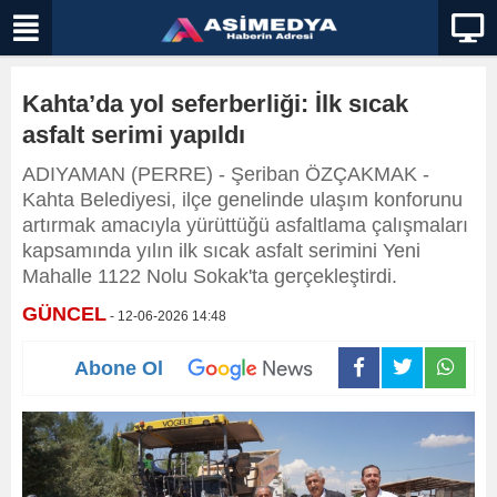
Kahta’da yol seferberliği: İlk sıcak
asfalt serimi yapıldı
ADIYAMAN (PERRE) - Şeriban ÖZÇAKMAK -
Kahta Belediyesi, ilçe genelinde ulaşım konforunu
artırmak amacıyla yürüttüğü asfaltlama çalışmaları
kapsamında yılın ilk sıcak asfalt serimini Yeni
Mahalle 1122 Nolu Sokak'ta gerçekleştirdi.
GÜNCEL
- 12-06-2026 14:48
Abone Ol