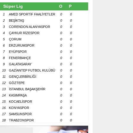
Süper Lig
O
P
1
AMED SPORTİF FAALİYETLER
0
0
2
BEŞİKTAŞ
0
0
3
CORENDON ALANYASPOR
0
0
4
ÇAYKUR RİZESPOR
0
0
5
ÇORUM
0
0
6
ERZURUMSPOR
0
0
7
EYÜPSPOR
0
0
8
FENERBAHÇE
0
0
9
GALATASARAY
0
0
10
GAZİANTEP FUTBOL KULÜBÜ
0
0
11
GENÇLERBİRLİĞİ
0
0
12
GÖZTEPE
0
0
13
İSTANBUL BAŞAKŞEHİR
0
0
14
KASIMPAŞA
0
0
15
KOCAELİSPOR
0
0
16
KONYASPOR
0
0
17
SAMSUNSPOR
0
0
18
TRABZONSPOR
0
0