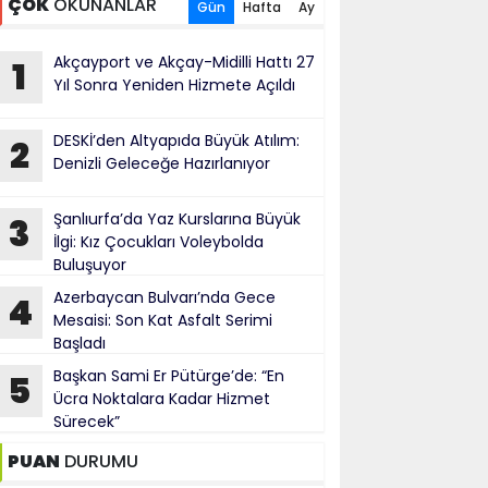
ÇOK
OKUNANLAR
Gün
Hafta
Ay
Akçayport ve Akçay-Midilli Hattı 27
1
Yıl Sonra Yeniden Hizmete Açıldı
DESKİ’den Altyapıda Büyük Atılım:
2
Denizli Geleceğe Hazırlanıyor
Şanlıurfa’da Yaz Kurslarına Büyük
3
İlgi: Kız Çocukları Voleybolda
Buluşuyor
Azerbaycan Bulvarı’nda Gece
4
Mesaisi: Son Kat Asfalt Serimi
Başladı
Başkan Sami Er Pütürge’de: “En
5
Ücra Noktalara Kadar Hizmet
Sürecek”
PUAN
DURUMU