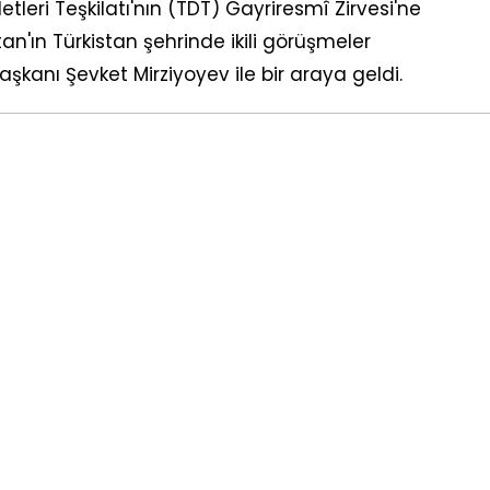
leri Teşkilatı'nın (TDT) Gayriresmî Zirvesi'ne
n'ın Türkistan şehrinde ikili görüşmeler
nı Şevket Mirziyoyev ile bir araya geldi.