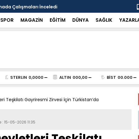
Tarihi Çarşıya Ziyaret
100. Yıl Ken
SPOR
MAGAZİN
EĞİTİM
DÜNYA
SAĞLIK
YAZARL
STERLIN
0,0000
ALTIN
000,00
BİST
00.000
ri Teşkilatı Gayriresmi Zirvesi İçin Türkistan’da
 : 15-05-2026 11:35
vletleri Teşkilatı