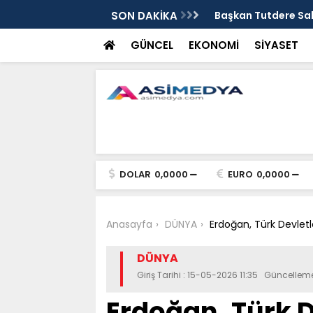
ışmaları İnceledi
SON DAKİKA
Başkan Görgel’den 
GÜNCEL
EKONOMİ
SİYASET
DOLAR
0,0000
EURO
0,0000
Anasayfa
DÜNYA
Erdoğan, Türk Devletle
DÜNYA
Giriş Tarihi : 15-05-2026 11:35 Güncelleme
Erdoğan, Türk De