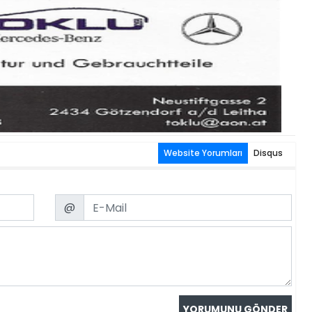
Website Yorumları
Disqus
Email
@