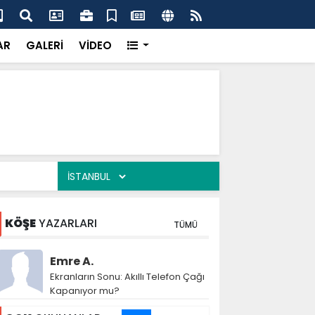
t Parkı’nda Cami İçin İlk Adım
Şan
AR
GALERİ
VİDEO
KÖŞE
YAZARLARI
TÜMÜ
Emre A.
Ekranların Sonu: Akıllı Telefon Çağı
Kapanıyor mu?