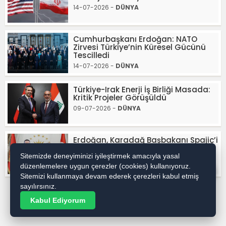
14-07-2026 -
DÜNYA
Cumhurbaşkanı Erdoğan: NATO
Zirvesi Türkiye’nin Küresel Gücünü
Tescilledi
14-07-2026 -
DÜNYA
Türkiye-Irak Enerji İş Birliği Masada:
Kritik Projeler Görüşüldü
09-07-2026 -
DÜNYA
Erdoğan, Karadağ Başbakanı Spajiç’i
Ağırladı
Sitemizde deneyiminizi iyileştirmek amacıyla yasal
09-07-2026 -
DÜNYA
düzenlemelere uygun çerezler (cookies) kullanıyoruz.
WhatsApp İhbar / Reklam
Sitemizi kullanmaya devam ederek çerezleri kabul etmiş
sayılırsınız.
Kabul Ediyorum