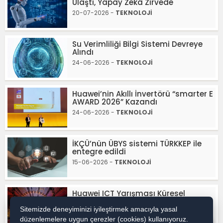
Ulaştı, Yapay Zekâ Zirvede
20-07-2026 -
TEKNOLOJİ
Su Verimliliği Bilgi Sistemi Devreye
Alındı
24-06-2026 -
TEKNOLOJİ
Huawei’nin Akıllı İnvertörü “smarter E
AWARD 2026” Kazandı
24-06-2026 -
TEKNOLOJİ
İKÇÜ’nün ÜBYS sistemi TÜRKKEP ile
entegre edildi
15-06-2026 -
TEKNOLOJİ
Huawei ICT Yarışması Küresel
Finali’nde 18 Takıma Büyük Ödül
Sitemizde deneyiminizi iyileştirmek amacıyla yasal
10-06-2026 -
TEKNOLOJİ
düzenlemelere uygun çerezler (cookies) kullanıyoruz.