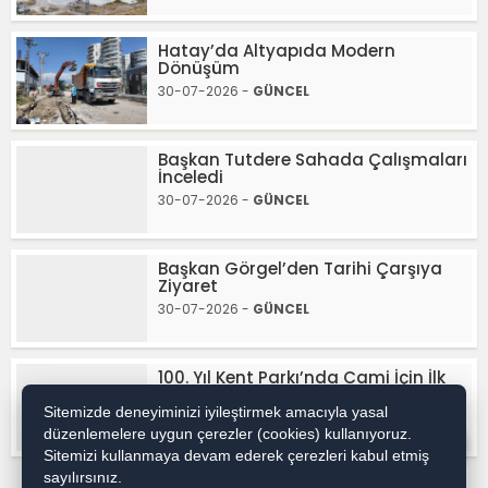
Hatay’da Altyapıda Modern
Dönüşüm
30-07-2026 -
GÜNCEL
Başkan Tutdere Sahada Çalışmaları
İnceledi
30-07-2026 -
GÜNCEL
Başkan Görgel’den Tarihi Çarşıya
Ziyaret
30-07-2026 -
GÜNCEL
100. Yıl Kent Parkı’nda Cami İçin İlk
Adım
Sitemizde deneyiminizi iyileştirmek amacıyla yasal
30-07-2026 -
GÜNCEL
düzenlemelere uygun çerezler (cookies) kullanıyoruz.
WhatsApp İhbar / Reklam
Sitemizi kullanmaya devam ederek çerezleri kabul etmiş
sayılırsınız.