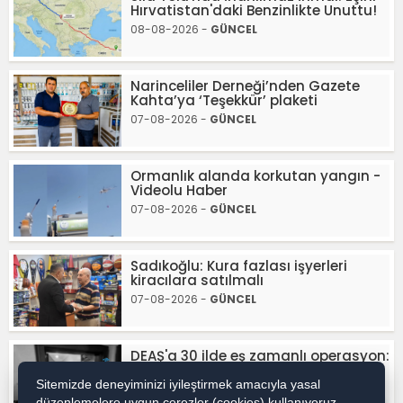
Hırvatistan'daki Benzinlikte Unuttu!
08-08-2026 -
GÜNCEL
Narinceliler Derneği’nden Gazete
Kahta’ya ‘Teşekkür’ plaketi
07-08-2026 -
GÜNCEL
Ormanlık alanda korkutan yangın -
Videolu Haber
07-08-2026 -
GÜNCEL
Sadıkoğlu: Kura fazlası işyerleri
kiracılara satılmalı
07-08-2026 -
GÜNCEL
DEAŞ'a 30 ilde eş zamanlı operasyon:
104 şüpheli gözaltında - Videolu
Haber
Sitemizde deneyiminizi iyileştirmek amacıyla yasal
düzenlemelere uygun çerezler (cookies) kullanıyoruz.