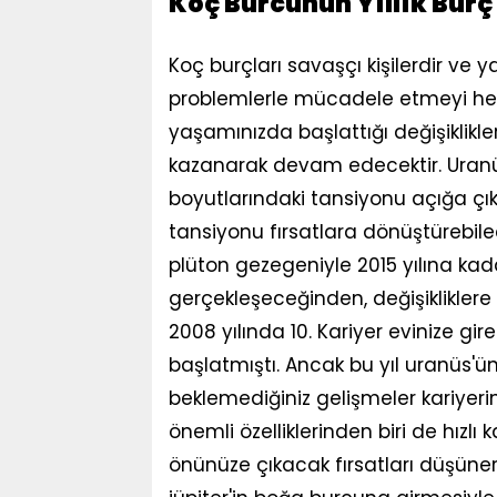
Koç Burcunun Yıllık Bur
Koç burçları savaşçı kişilerdir ve 
problemlerle mücadele etmeyi her 
yaşamınızda başlattığı değişiklikler
kazanarak devam edecektir. Uranüs
boyutlarındaki tansiyonu açığa çıka
tansiyonu fırsatlara dönüştürebilec
plüton gezegeniyle 2015 yılına kadar
gerçekleşeceğinden, değişiklikler
2008 yılında 10. Kariyer evinize gir
başlatmıştı. Ancak bu yıl uranüs'ün
beklemediğiniz gelişmeler kariyeri
önemli özelliklerinden biri de hızlı
önünüze çıkacak fırsatları düşünerek 