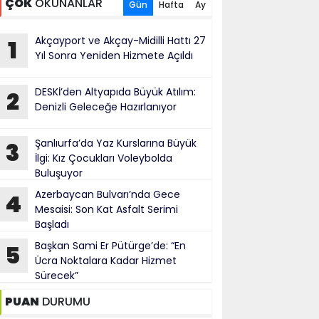
ÇOK
OKUNANLAR
Gün
Hafta
Ay
Akçayport ve Akçay-Midilli Hattı 27
1
Yıl Sonra Yeniden Hizmete Açıldı
DESKİ’den Altyapıda Büyük Atılım:
2
Denizli Geleceğe Hazırlanıyor
Şanlıurfa’da Yaz Kurslarına Büyük
3
İlgi: Kız Çocukları Voleybolda
Buluşuyor
Azerbaycan Bulvarı’nda Gece
4
Mesaisi: Son Kat Asfalt Serimi
Başladı
Başkan Sami Er Pütürge’de: “En
5
Ücra Noktalara Kadar Hizmet
Sürecek”
PUAN
DURUMU