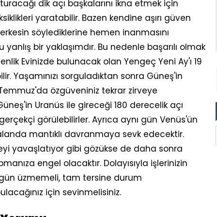
turacağı dik açı başkalarını ikna etmek için
klikleri yaratabilir. Bazen kendine aşırı güven
herkesin söylediklerine hemen inanmasını
 yanlış bir yaklaşımdır. Bu nedenle başarılı olmak
üvenlik Evinizde bulunacak olan Yengeç Yeni Ay'ı 19
ir. Yaşamınızı sorguladıktan sonra Güneş'in
 Temmuz'da özgüveniniz tekrar zirveye
üneş'in Uranüs ile gireceği 180 derecelik açı
gerçekçi görülebilirler. Ayrıca aynı gün Venüs'ün
r alanda mantıklı davranmaya sevk edecektir.
yi yavaşlatıyor gibi gözükse de daha sonra
anıza engel olacaktır. Dolayısıyla işlerinizin
bugün üzmemeli, tam tersine durum
acağınız için sevinmelisiniz.