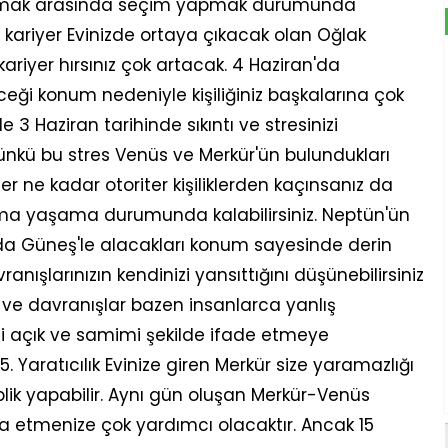
rmak arasında seçim yapmak durumunda
10. kariyer Evinizde ortaya çıkacak olan Oğlak
kariyer hırsınız çok artacak. 4 Haziran'da
ceği konum nedeniyle kişiliğiniz başkalarına çok
e 3 Haziran tarihinde sıkıntı ve stresinizi
ünkü bu stres Venüs ve Merkür'ün bulundukları
 ne kadar otoriter kişiliklerden kaçınsanız da
şma yaşama durumunda kalabilirsiniz. Neptün'ün
'da Güneş'le alacakları konum sayesinde derin
anışlarınızın kendinizi yansıttığını düşünebilirsiniz
 ve davranışlar bazen insanlarca yanlış
izi açık ve samimi şekilde ifade etmeye
5. Yaratıcılık Evinize giren Merkür size yaramazlığı
iplik yapabilir. Aynı gün oluşan Merkür-Venüs
a etmenize çok yardımcı olacaktır. Ancak 15