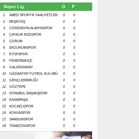
Süper Lig
O
P
1
AMED SPORTİF FAALİYETLER
0
0
2
BEŞİKTAŞ
0
0
3
CORENDON ALANYASPOR
0
0
4
ÇAYKUR RİZESPOR
0
0
5
ÇORUM
0
0
6
ERZURUMSPOR
0
0
7
EYÜPSPOR
0
0
8
FENERBAHÇE
0
0
9
GALATASARAY
0
0
10
GAZİANTEP FUTBOL KULÜBÜ
0
0
11
GENÇLERBİRLİĞİ
0
0
12
GÖZTEPE
0
0
13
İSTANBUL BAŞAKŞEHİR
0
0
14
KASIMPAŞA
0
0
15
KOCAELİSPOR
0
0
16
KONYASPOR
0
0
17
SAMSUNSPOR
0
0
18
TRABZONSPOR
0
0