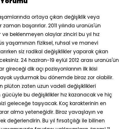
ç Yorumu
yaşamlarında ortaya çıkan değişiklik veya
zaman başarırlar. 2011 yılında uranüs'ün
 ve beklenmeyen olaylar zinciri bu yıl hız
 yaşamınızın fiziksel, ruhsal ve manevi
rırken siz radikal değişiklikler yaparak çıkan
eksiniz. 24 haziran-19 eylül 2012 arası uranüs'ün
 gireceği dik açı pozisyonlarının ilk ikisi
e ayak uydurmak bu dönemde biraz zor olabilir.
en plüton zaten uzun vadeli değişiklikleri
 gücüyle bu değişiklikler hız kazanacak ve hiç
nizi geleceğe taşıyacak. Koç karakterinin en
 karar alma yeteneğidir. Biraz yavaşlayın ve
değerlendirin. Bu yıl fırsatçılığı ile bilinen