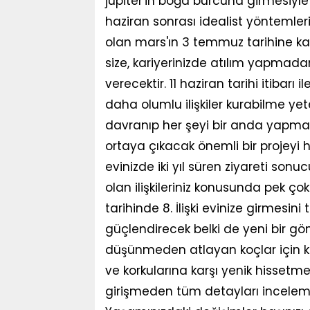
jüpiter'in boğa burcuna girmesiyl
haziran sonrası idealist yöntemle
olan mars'ın 3 temmuz tarihine ka
size, kariyerinizde atılım yapmad
verecektir. 11 haziran tarihi itibarı i
daha olumlu ilişkiler kurabilme ye
davranıp her şeyi bir anda yapmaya
ortaya çıkacak önemli bir projeyi hız
evinizde iki yıl süren ziyareti sonu
olan ilişkileriniz konusunda pek ço
tarihinde 8. İlişki evinize girmesin
güçlendirecek belki de yeni bir gönü
düşünmeden atlayan koçlar için ko
ve korkularına karşı yenik hissetme
girişmeden tüm detayları incelem