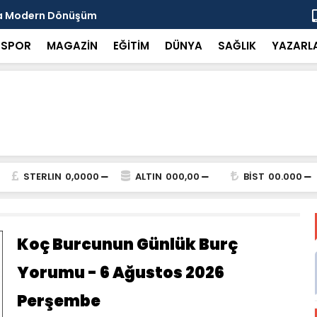
da Modern Dönüşüm
Başkan Tut
SPOR
MAGAZİN
EĞİTİM
DÜNYA
SAĞLIK
YAZARL
STERLIN
0,0000
ALTIN
000,00
BİST
00.000
Koç Burcunun Günlük Burç
Yorumu - 6 Ağustos 2026
Perşembe