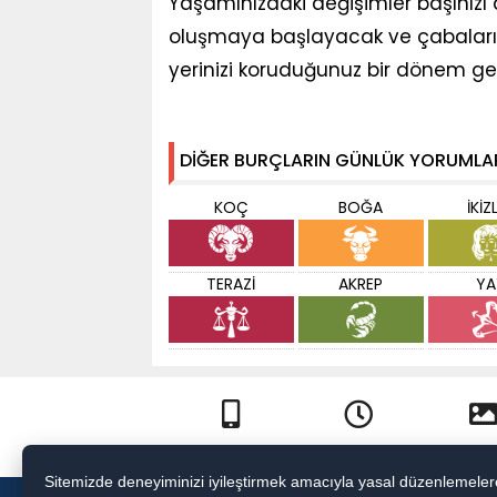
Yaşamınızdaki değişimler başınızı d
oluşmaya başlayacak ve çabalarınız 
yerinizi koruduğunuz bir dönem gel
DİĞER BURÇLARIN GÜNLÜK YORUMLA
KOÇ
BOĞA
İKİZ
TERAZİ
AKREP
YA
Mobil Site
Sondakika
Galeri
Sitemizde deneyiminizi iyileştirmek amacıyla yasal düzenlemelere