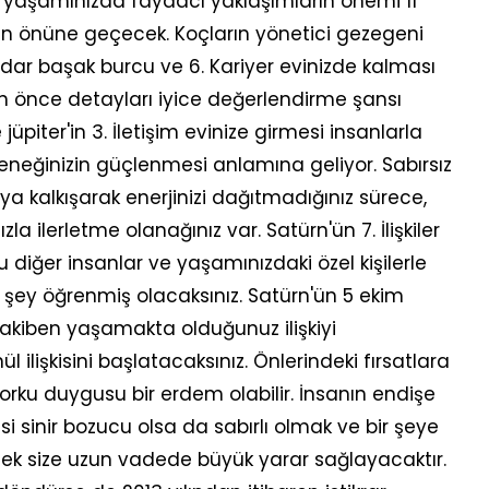
e yaşamınızda faydacı yaklaşımların önemi 11
rin önüne geçecek. Koçların yönetici gezegeni
dar başak burcu ve 6. Kariyer evinizde kalması
an önce detayları iyice değerlendirme şansı
le jüpiter'in 3. İletişim evinize girmesi insanlarla
teneğinizin güçlenmesi anlamına geliyor. Sabırsız
 kalkışarak enerjinizi dağıtmadığınız sürece,
la ilerletme olanağınız var. Satürn'ün 7. İlişkiler
cu diğer insanlar ve yaşamınızdaki özel kişilerle
k şey öğrenmiş olacaksınız. Satürn'ün 5 ekim
i takiben yaşamakta olduğunuz ilişkiyi
l ilişkisini başlatacaksınız. Önlerindeki fırsatlara
rku duygusu bir erdem olabilir. İnsanın endişe
si sinir bozucu olsa da sabırlı olmak ve bir şeye
ek size uzun vadede büyük yarar sağlayacaktır.