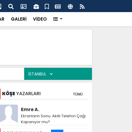
dere Sahada Çalışmaları İnceledi
Baş
AR
GALERİ
VİDEO
KÖŞE
YAZARLARI
TÜMÜ
Emre A.
Ekranların Sonu: Akıllı Telefon Çağı
Kapanıyor mu?