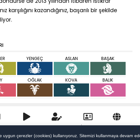
öndürse de 2013 yılından itibaren istikrar
karşılığını kazandığınız, başarılı bir şekilde
iyor.
RI
LER
YENGEÇ
ASLAN
BAŞAK
Y
OĞLAK
KOVA
BALIK
ler
Video
Yazarlar
İletişim
Künye
 uygun çerezler (cookies) kullanıyoruz. Sitemizi kullanmaya devam eder