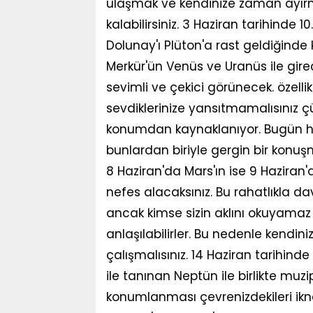
ulaşmak ve kendinize zaman ayı
kalabilirsiniz. 3 Haziran tarihinde 
Dolunay'ı Plüton'a rast geldiğinde 
Merkür'ün Venüs ve Uranüs ile gire
sevimli ve çekici görünecek. özellikl
sevdiklerinize yansıtmamalısınız ç
konumdan kaynaklanıyor. Bugün her
bunlardan biriyle gergin bir konu
8 Haziran'da Mars'ın ise 9 Haziran
nefes alacaksınız. Bu rahatlıkla davr
ancak kimse sizin aklını okuyamaz
anlaşılabilirler. Bu nedenle kendin
çalışmalısınız. 14 Haziran tarihinde 
ile tanınan Neptün ile birlikte muz
konumlanması çevrenizdekileri ikn