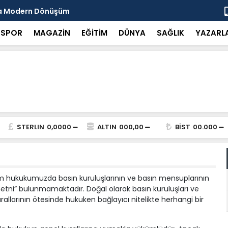
da Modern Dönüşüm
Başkan Tut
SPOR
MAGAZİN
EĞİTİM
DÜNYA
SAĞLIK
YAZARL
STERLIN
0,0000
ALTIN
000,00
BİST
00.000
im hukukumuzda basın kuruluşlarının ve basın mensuplarının
 metni” bulunmamaktadır. Doğal olarak basın kuruluşları ve
llarının ötesinde hukuken bağlayıcı nitelikte herhangi bir