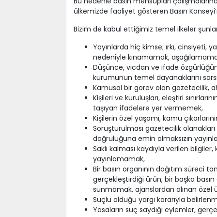
Bu nedenle basın mensupları çalışmaların
ülkemizde faaliyet gösteren Basın Konseyi’n
Bizim de kabul ettiğimiz temel ilkeler şunlar
Yayınlarda hiç kimse; ırkı, cinsiyeti, y
nedeniyle kınamamak, aşağılamama
Düşünce, vicdan ve ifade özgürlüğünü s
kurumunun temel dayanaklarını sarsı
Kamusal bir görev olan gazetecilik, 
Kişileri ve kuruluşları, eleştiri sınırla
taşıyan ifadelere yer vermemek,
Kişilerin özel yaşamı, kamu çıkarları
Soruşturulması gazetecilik olanakları
doğruluğuna emin olmaksızın yayın
Saklı kalması kaydıyla verilen bilgile
yayınlamamak,
Bir basın organının dağıtım süreci 
gerçekleştirdiği ürün, bir başka bas
sunmamak, ajanslardan alınan özel ü
Suçlu olduğu yargı kararıyla belirle
Yasaların suç saydığı eylemler, ger