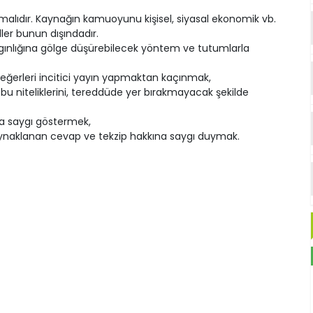
rumalıdır. Kaynağın kamuoyunu kişisel, siyasal ekonomik vb.
ler bunun dışındadır.
aygınlığına gölge düşürebilecek yöntem ve tutumlarla
 değerleri incitici yayın yapmaktan kaçınmak,
n bu niteliklerini, tereddüde yer bırakmayacak şekilde
na saygı göstermek,
kaynaklanan cevap ve tekzip hakkına saygı duymak.