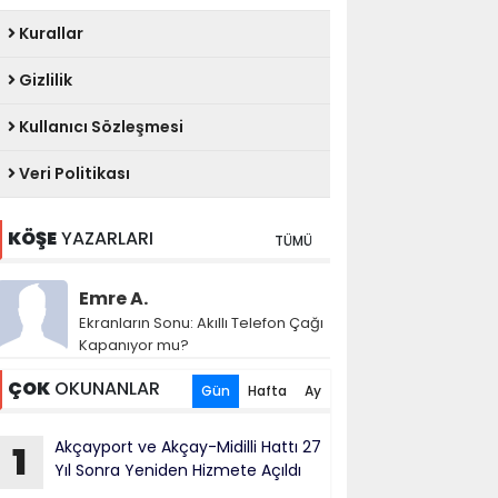
Kurallar
Gizlilik
Kullanıcı Sözleşmesi
Veri Politikası
KÖŞE
YAZARLARI
TÜMÜ
Emre A.
Ekranların Sonu: Akıllı Telefon Çağı
Kapanıyor mu?
ÇOK
OKUNANLAR
Gün
Hafta
Ay
Akçayport ve Akçay-Midilli Hattı 27
1
Yıl Sonra Yeniden Hizmete Açıldı