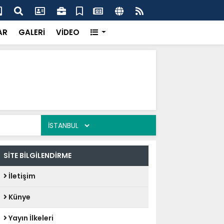
dere Sahada Çalışmaları İnceledi
Baş
AR
GALERİ
VİDEO
SİTE BİLGİLENDİRME
İletişim
Künye
Yayın İlkeleri