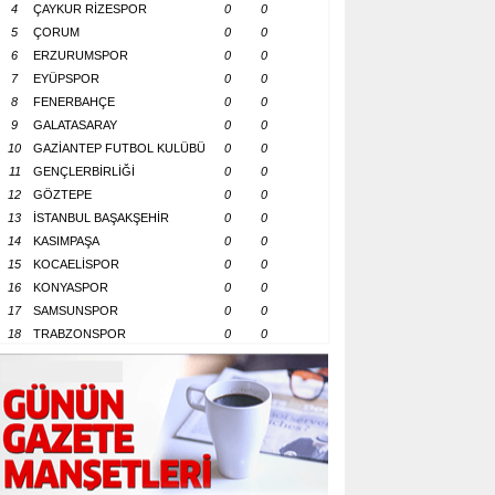
4
ÇAYKUR RİZESPOR
0
0
5
ÇORUM
0
0
6
ERZURUMSPOR
0
0
7
EYÜPSPOR
0
0
8
FENERBAHÇE
0
0
9
GALATASARAY
0
0
10
GAZİANTEP FUTBOL KULÜBÜ
0
0
11
GENÇLERBİRLİĞİ
0
0
12
GÖZTEPE
0
0
13
İSTANBUL BAŞAKŞEHİR
0
0
14
KASIMPAŞA
0
0
15
KOCAELİSPOR
0
0
16
KONYASPOR
0
0
17
SAMSUNSPOR
0
0
18
TRABZONSPOR
0
0