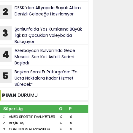
DESKİ’den Altyapıda Büyük Atılım:
2
Denizli Geleceğe Hazırlanıyor
Şanlıurfa’da Yaz Kurslarına Büyük
3
İlgi: Kız Çocukları Voleybolda
Buluşuyor
Azerbaycan Bulvarı’nda Gece
4
Mesaisi: Son Kat Asfalt Serimi
Başladı
Başkan Sami Er Pütürge’de: “En
5
Ücra Noktalara Kadar Hizmet
Sürecek”
PUAN
DURUMU
Süper Lig
O
P
1
AMED SPORTİF FAALİYETLER
0
0
2
BEŞİKTAŞ
0
0
3
CORENDON ALANYASPOR
0
0