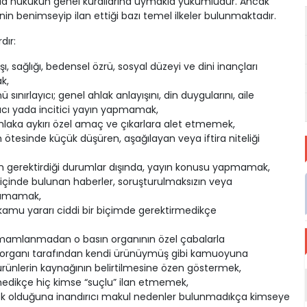
da hukukun genel kurallarına uymakla yükümlüdür. Ancak
in benimseyip ilan ettiği bazı temel ilkeler bulunmaktadır.
dır:
aşı, sağlığı, bedensel özrü, sosyal düzeyi ve dini inançları
k,
ınırlayıcı; genel ahlak anlayışını, din duygularını, aile
cı yada incitici yayın yapmamak,
ahlaka aykırı özel amaç ve çıkarlara alet etmemek,
rının ötesinde küçük düşüren, aşağılayan veya iftira niteliği
nın gerektirdiği durumlar dışında, yayın konusu yapmamak,
 içinde bulunan haberler, soruşturulmaksızın veya
lamamak,
r, kamu yararı ciddi bir biçimde gerektirmedikçe
tamamlanmadan o basın organının özel çabalarla
ın organı tarafından kendi ürünüymüş gibi kamuoyuna
rünlerin kaynağının belirtilmesine özen göstermek,
nmedikçe hiç kimse “suçlu” ilan etmemek,
çek olduğuna inandırıcı makul nedenler bulunmadıkça kimseye